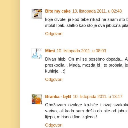
Bite my cake
10. listopada 2011. u 02:48
koje divote, ja kod tebe nikad ne znam što b
stolu! Ipak, slatko kao što je ova jabučna pit
Odgovori
Mimi
10. listopada 2011. u 08:03
Divan hleb. On mi se posebno dopada... A i 
preskocila... Mada, mozda bi i to probala, je
kuhinje... :)
Odgovori
Branka - byB
10. listopada 2011. u 13:17
Obožavam ovakve kruhiće i ovaj svakako
varivo, ali kada sam došla do pite od jabu
lijepo, mirisno i fino izgleda !
Odgovori