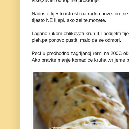
vise,zavisi od topline prostorije.
Nadoslo tijesto istresti na radnu povrsinu..n
tijesto NE lijepi..ako zelite,mozete.
Lagano rukom oblikovati kruh ILI podijeliti tij
pleh,pa ponovo pustiti malo da se odmori.
Peci u predhodno zagrijanoj rerni na 200C o
Ako pravite manje komadice kruha ,vrijeme pe