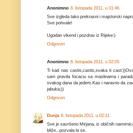
Anonimno
8. listopada 2011. u 01:46
Sve izgleda tako prekrasni i majstorski napra
Sve pohvale!
Ugodan vikend i pozdrav iz Rijeke:)
Odgovori
Anonimno
8. listopada 2011. u 02:05
Ti kad nas castis,castis,svaka ti cast:))O
sam pravila focaciu sa maslinama i parada
svakog dana da jedem.Kao i naravno da zav
jabuka;))
Odgovori
Dunja
8. listopada 2011. u 02:11
Sve je savršeno Mirjana, iz običnih namirnica
bliže...pozvala bi se.