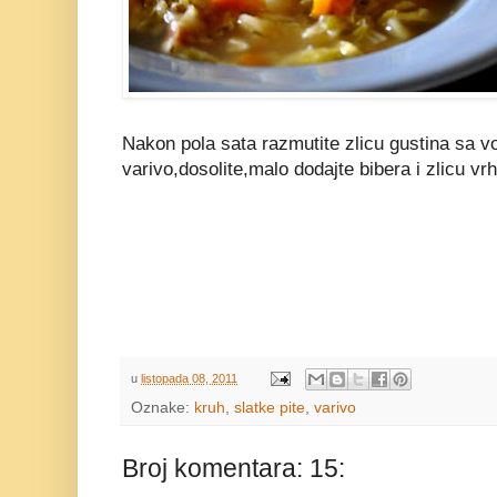
Nakon pola sata razmutite zlicu gustina sa vo
varivo,dosolite,malo dodajte bibera i zlicu vrh
u
listopada 08, 2011
Oznake:
kruh
,
slatke pite
,
varivo
Broj komentara: 15: