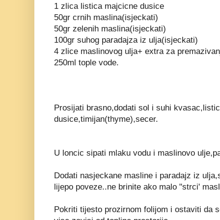
1 zlica listica majcicne dusice
50gr crnih maslina(isjeckati)
50gr zelenih maslina(isjeckati)
100gr suhog paradajza iz ulja(isjeckati)
4 zlice maslinovog ulja+ extra za premazivan
250ml tople vode.
Prosijati brasno,dodati sol i suhi kvasac,list
dusice,timijan(thyme),secer.
U loncic sipati mlaku vodu i maslinovo ulje,pa 
Dodati nasjeckane masline i paradajz iz ulja,
lijepo poveze..ne brinite ako malo "strci' masl
Pokriti tijesto prozirnom folijom i ostaviti da 