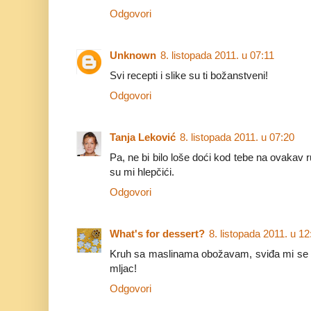
Odgovori
Unknown
8. listopada 2011. u 07:11
Svi recepti i slike su ti božanstveni!
Odgovori
Tanja Leković
8. listopada 2011. u 07:20
Pa, ne bi bilo loše doći kod tebe na ovakav r
su mi hlepčići.
Odgovori
What's for dessert?
8. listopada 2011. u 12
Kruh sa maslinama obožavam, sviđa mi se tvo
mljac!
Odgovori