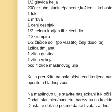
1/2 glavica kelja
200gr suhe slanine/pancete,kožice ili kobasi
1 luk
1 mrkva
1 cenj cesnjak
1/2 celera korijen ili zeleni dio
2-3krumpira
1-2 žličice soli (po vlastitoj želji dosolite)
1zlica timijana
1 zlica gustina
1 zlica vrhnja
oko 4 zlice maslinovog ulja
Kelja prerežite na pola,očistiteod korijena,na
operite u hladnoj vodi.
Na maslinovo ulje stavite nasjeckani luk,očiš
Dodati slaninicu/pancetu, narezanu na kockic
Dinstajte dok ne pocme da se hvata za dno.