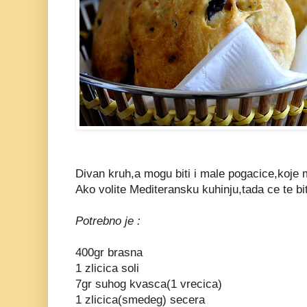
Divan kruh,a mogu biti i male pogacice,koje mi
Ako volite Mediteransku kuhinju,tada ce te bi
Potrebno je :
400gr brasna
1 zlicica soli
7gr suhog kvasca(1 vrecica)
1 zlicica(smedeg) secera