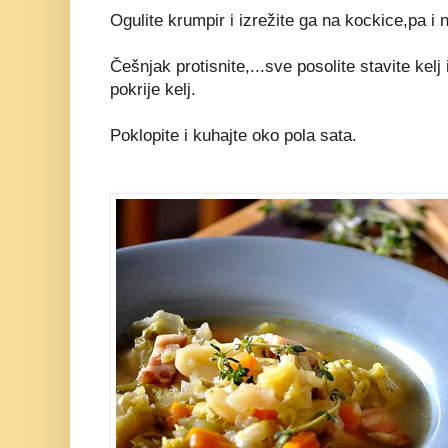
Ogulite krumpir i izrežite ga na kockice,pa i 
Češnjak protisnite,...sve posolite stavite kelj 
pokrije kelj.
Poklopite i kuhajte oko pola sata.