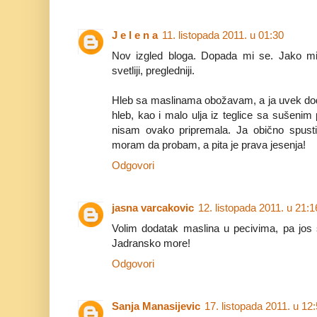
J e l e n a
11. listopada 2011. u 01:30
Nov izgled bloga. Dopada mi se. Jako mi
svetliji, pregledniji.
Hleb sa maslinama obožavam, a ja uvek dodam
hleb, kao i malo ulja iz teglice sa sušenim
nisam ovako pripremala. Ja obično spus
moram da probam, a pita je prava jesenja!
Odgovori
jasna varcakovic
12. listopada 2011. u 21:1
Volim dodatak maslina u pecivima, pa jos 
Jadransko more!
Odgovori
Sanja Manasijevic
17. listopada 2011. u 12