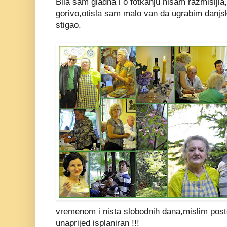
Bila sam gladna i o fotkanju nisam razmisljl
gorivo,otisla sam malo van da ugrabim danjsk
stigao.
vremenom i nista slobodnih dana,mislim posto
unaprijed isplaniran !!!