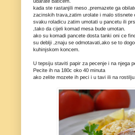
udarate baticem.
kada ste rastanjili meso ,premazete ga obilat
zacinskih trava,zatim urolate i malo stisnete 
svaku roladicu zatim umotati u pancetu ili prs
,tako da cijeli komad mesa bude umotan.
ako su komadi pancete dosta tanki oni ce fino 
su deblji ,znaju se odmotavati,ako se to dog
kuhinjskom koncem.
U tepsiju staviti papir za pecenje i na njega p
Pecite ih na 180c oko 40 minuta
ako zelite mozete ih peci i u tavi ili na rostilju