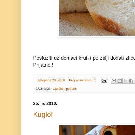
Posluziti uz domaci kruh i po zelji dodati zlic
Prijatno!!
u
listopada 28, 2010
Broj komentara: 7:
Oznake:
corbe
,
jecam
25. lis 2010.
Kuglof