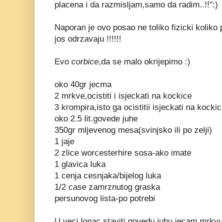
placena i da razmisljam,samo da radim..!!":)
Naporan je ovo posao ne toliko fizicki koliko p
jos odrzavaju !!!!!!
Evo
corbice
,da se malo okrijepimo :)
oko 40gr jecma
2 mrkve,ocistiti i isjeckati na kockice
3 krompira,isto ga ocistitii isjeckati na kocki
oko 2.5 lit.govede juhe
350gr mljevenog mesa(svinjsko ili po zelji)
1 jaje
2 zlice worcesterhire sosa-ako imate
1 glavica luka
1 cenja cesnjaka/bijelog luka
1/2 case zamrznutog graska
persunovog lista-po potrebi
U veci lonac staviti govedu juhu,jecam,mrkvu,