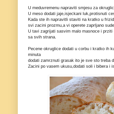
U meduvremenu napraviti smjesu za okruglic
U meso dodati jaje,isjeckani luk,protisnuti ce
Kada ste ih napravitli staviti na kratko u fri
svi zacini prozmu,a vi operete zaprljano sude 
U tavi zagrijati sasvim malo masnoce i prziti
sa svih strana.
Pecene okruglice dodati u corbu i kratko ih k
minuta
dodati zamrznuti grasak ito je sve sto treba 
Zacini po vasem ukusu,dodati soli i bibera i i