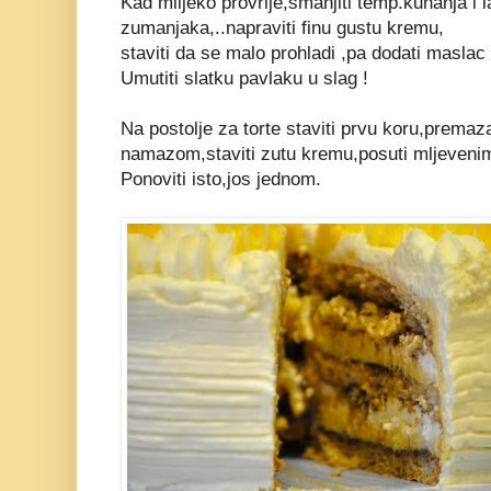
Kad mlijeko provrije,smanjiti temp.kuhanja i 
zumanjaka,..napraviti finu gustu kremu,
staviti da se malo prohladi ,pa dodati maslac 
Umutiti slatku pavlaku u slag !
Na postolje za torte staviti prvu koru,premaz
namazom,staviti zutu kremu,posuti mljevenim 
Ponoviti isto,jos jednom.