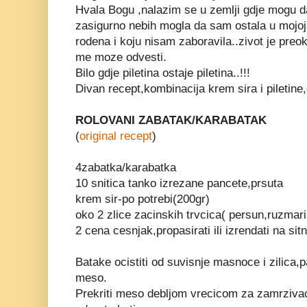
Hvala Bogu ,nalazim se u zemlji gdje mogu da
zasigurno nebih mogla da sam ostala u mojo
rodena i koju nisam zaboravila..zivot je preok
me moze odvesti.
Bilo gdje piletina ostaje piletina..!!!
Divan recept,kombinacija krem sira i piletin
ROLOVANI ZABATAK/KARABATAK
(
original recept
)
4zabatka/karabatka
10 snitica tanko izrezane pancete,prsuta
krem sir-po potrebi(200gr)
oko 2 zlice zacinskih trvcica( persun,ruzmarin
2 cena cesnjak,propasirati ili izrendati na sit
Batake ocistiti od suvisnje masnoce i zilica,
meso.
Prekriti meso debljom vrecicom za zamrziva