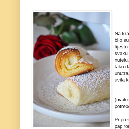
Na kra
bilo su
tijesto
svaku 
nutelu,
tako d
unutra
uvila k
(ovako
potreb
Pripre
papiro