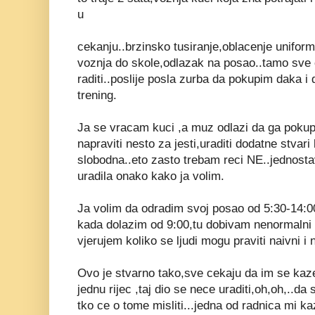
u
cekanju..brzinsko tusiranje,oblacenje unifor
voznja do skole,odlazak na posao..tamo sve 
raditi..poslije posla zurba da pokupim daka i
trening.
Ja se vracam kuci ,a muz odlazi da ga pok
napraviti nesto za jesti,uraditi dodatne stvar
slobodna..eto zasto trebam reci NE..jednosta
uradila onako kako ja volim.
Ja volim da odradim svoj posao od 5:30-14:0
kada dolazim od 9:00,tu dobivam nenormalni 
vjerujem koliko se ljudi mogu praviti naivni i
Ovo je stvarno tako,sve cekaju da im se kaze
jednu rijec ,taj dio se nece uraditi,oh,oh,..da
tko ce o tome misliti...jedna od radnica mi k