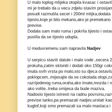
U malo toplog mlijeka otopila kvasac i ostavi
mi je trebalo da u vecu zdjelu stavim prosij
posudi razmutila secer i 200ml mlijka,dodala
tijesto,koje je bilo mekano,ako je premekano 
previse.
Dodala sam malo ruma i pokrila tijesto i ostav
pustila da se tijesto udupla.
U meduvremenu sam napravila
Nadjev
U serpicu staviti datule i malo vode ,secera 2 
prokuha,zatim skloniti i dodati oko 150gr co
imala svih vrsta po malo,sto su djeca ostavila
poklopcem..mijesajte da se cokolada otopi,za
razrijedenog ruma,oraha,ako imate,mozda i 
ako volite..treba smijesa da bude maziva.
Nadoslo tijesto istresti na radnu povrsinu,raz
previse tanko,pa premazati nadjev,urolati kao 
kuglof,koji smo premazali sa malo maslaca i