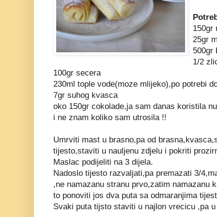
Potreb
150gr
25gr m
500gr 
1/2 zli
100gr secera
230ml tople vode(moze mlijeko),po potrebi do
7gr suhog kvasca
oko 150gr cokolade,ja sam danas koristila nut
i ne znam koliko sam utrosila !!
Umrviti mast u brasno,pa od brasna,kvasca,so
tijesto,staviti u nauljenu zdjelu i pokriti proz
Maslac podijeliti na 3 dijela.
Nadoslo tijesto razvaljati,pa premazati 3/4,ma
,ne namazanu stranu prvo,zatim namazanu kao
to ponoviti jos dva puta sa odmaranjima tijes
Svaki puta tijsto staviti u najlon vrecicu ,pa 