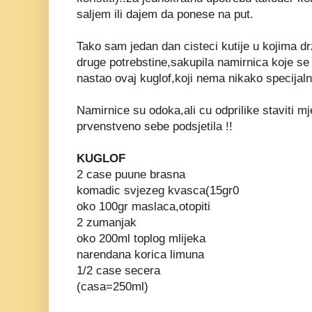
saljem ili dajem da ponese na put.
Tako sam jedan dan cisteci kutije u kojima d
druge potrebstine,sakupila namirnica koje se m
nastao ovaj kuglof,koji nema nikako specijaln
Namirnice su odoka,ali cu odprilike staviti mj
prvenstveno sebe podsjetila !!
KUGLOF
2 case puune brasna
komadic svjezeg kvasca(15gr0
oko 100gr maslaca,otopiti
2 zumanjak
oko 200ml toplog mlijeka
narendana korica limuna
1/2 case secera
(casa=250ml)