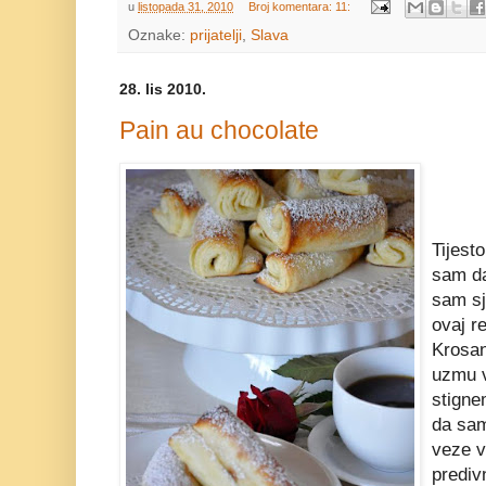
u
listopada 31, 2010
Broj komentara: 11:
Oznake:
prijatelji
,
Slava
28. lis 2010.
Pain au chocolate
Tijest
sam da
sam sj
ovaj re
Krosan
uzmu v
stigne
da sam
veze v
predivn