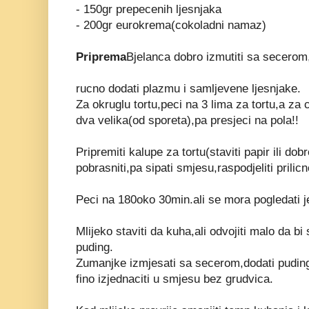
- 150gr prepecenih ljesnjaka
- 200gr eurokrema(cokoladni namaz)
Priprema
Bjelanca dobro izmutiti sa secerom
rucno dodati plazmu i samljevene ljesnjake.
Za okruglu tortu,peci na 3 lima za tortu,a za 
dva velika(od sporeta),pa presjeci na pola!!
Pripremiti kalupe za tortu(staviti papir ili dob
pobrasniti,pa sipati smjesu,raspodjeliti prilic
Peci na 180oko 30min.ali se mora pogledati jer
Mlijeko staviti da kuha,ali odvojiti malo da b
puding.
Zumanjke izmjesati sa secerom,dodati puding
fino izjednaciti u smjesu bez grudvica.