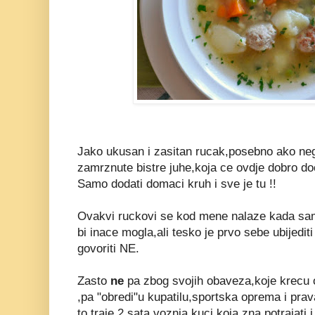
Jako ukusan i zasitan rucak,posebno ako ne
zamrznute bistre juhe,koja ce ovdje dobro do
Samo dodati domaci kruh i sve je tu !!
Ovakvi ruckovi se kod mene nalaze kada sa
bi inace mogla,ali tesko je prvo sebe ubijedi
govoriti NE.
Zasto
ne
pa zbog svojih obaveza,koje krecu o
,pa "obredi"u kupatilu,sportska oprema i prav
to traje 2 sata,voznja kuci koja zna potrajati